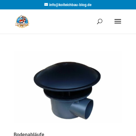
info@koiteichbau-blog.de
Bodenabläufe